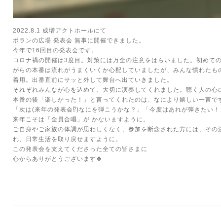
2022.8.1 成増アクトホールにて
ポランの広場 発表会 無事に開催できました。
今年で16回目の発表会です。
コロナ禍の開催は3度目。対策には万全の注意をはらいました。初めて
がらの本番は流れがうまくいくか心配していましたが、みんな慣れたも
着用。出番直前にサッと外して舞台へ出ていきました。
それぞれみんなが心を込めて、大切に演奏してくれました。聴く人の心
本番の後「楽しかった！」と言ってくれたのは、なにより嬉しい一言で
「次は(来年の発表会⁉︎)なにを弾こうかな？」「今度はあれが弾きたい！」
来年こそは「全員合唱」が かないますように。
ご自身やご家族の体調が思わしくなく、参加を断念された方には、その
れ、日常生活を取り戻せますように。
この発表会を支えてくださった全ての皆さまに
心からありがとうございます🍀