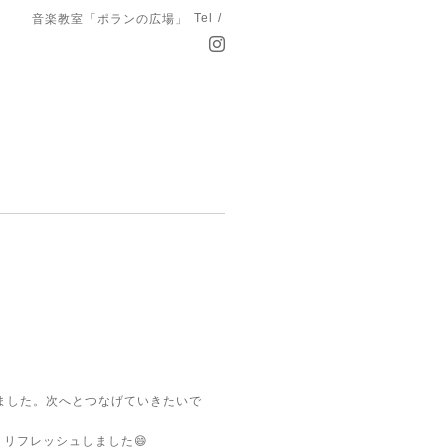
Tel /
音楽教室「ポランの広場」
ました。次へとつなげていきたいで
りリフレッシュしました😄