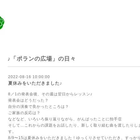
♪「ポランの広場」の日々
2022-08-16 10:00:00
夏休みをいただきました♪
8／1の発表会後、その週は翌日からレッスン♪
発表会はどうだった？
自分の演奏で良かったところは？
ご家族の反応は？
などなど、いろいろ振り返りながら、がんばったことに拍手👏
そして…これからの課題をお話したり、新しく取り組む曲を渡したりし
す。
8/9〜15は夏休みをいただきました！ゆっくりさせていただき、すっか